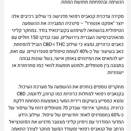
הנשימה ובהפחתת תחושת המתח.
סקירה עדכנית קנאביס רפואי מדגישה כי שילוב רכיבים אלה
יוצר "אפקט אנטורז'" – סינרגיה המגבירה את ההשפעה
הטיפולית בהשוואה לשימוש בקנבינואיד בודד. במחקר קליני
מהאוניברסיטה העברית בירושלים, שבו נבדקו 150 חולים עם
כאבים כרוניים, נמצא כי שילוב THC ו-CBD הוביל להפחתת
כאב בשיעור של כ-40% לעומת טיפולים סטנדרטיים. עם זאת,
יש להתאים את המינונים באופן אישי, בשל שונות גבוהה
בתגובה בין מטופלים, ולמנוע תופעות לוואי כמו סחרחורת או
ישנוניות.
מחקרים נוספים בוחנים את ההשפעה על מערכת העיכול.
בקנאביס רפואי למחלות כרוניות כמו קרוהן, לדוגמה, CBD
נמצא כמסייע בשיקום רירית המעי באמצעות הפחתת דלקת
כרונית. במחקר אירופי שבדק 70 מטופלים דווח על שיפור של
כ-60% בתסמינים לאחר חודשיים של טיפול. שילוב הידע
המדעי המודרני עם ניסיון קליני מצטבר מדגיש את הפוטנציאל
הרחב של קנאביס רפואי ומעודד המשך מחקר לצורך התאמה