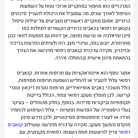
המרכזיים הוא מחסור במחקרים ארוכי טווח על השפעות
הטיפול לאורך שנים, מה שמגביל את היכולת להעריך סיכונים
כרוניים. אמנם מחקרים ראשוניים מצביעים על יעילות טיפול
בקנאביס רפואי בכאבים כרוניים הקשורים למחלות כמו
פיברומיאלגיה או טרשת נפוצה, אך דווחו גם תופעות לוואי כגון
סחרחורת, יובש בפה, שינויי מצב רוח ולעיתים הפרעות בריכוז
ובזיכרון. סקירה עדכנית קנאביס רפואי מדגישה את הצורך
בהתאמת מינון אישית ובהתחלה זהירה.
אתגר נוסף הוא אינטראקציות עם תרופות אחרות. קנאביס
רפואי עלול להגביר או להחליש השפעת תרופות מסוימות,
כולל משככי כאבים אופיואידיים, תרופות נוגדות דיכאון ונוגדי
קרישה. לכן מומלץ מעקב רפואי צמוד, הכולל בדיקות
תקופתיות וביקורות סדירות. בנוסף, בחלק מהחולים – בעיקר
בעלי היסטוריה של הפרעות נפשיות – עלול השימוש להחמיר
חרדה או לעורר סימפטומים פסיכוטיים, ולכן נדרש סינון
מוקדם והמשך מעקב. סקירה עדכנית מדגישה ששילוב
קנאביס
רפואי
צריך להיעשות תחת השגחה רפואית מקצועית, עם