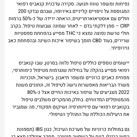
נפיחות ומשפר טווח תנועה. סקירה עדכנית קנאביס רפואי
המבוססת על ניסויים קליניים באירופה, שבהם נבדקו 200
חולים עם אוסטיאוארתריטיס, הראתה ירידה של כ-50% ברמות
CRP – סמן דלקתי בדם – לאחר שמונה שבועות טיפול. בקרב
חולי טרשת נפוצה נמצא כי THC מסייע בהפחתת ספסטיות
שרירים, בעוד CBD תומך בשיפור איכות השינה ובהפחתת כאב
נוירופיתי.
יישומים נוספים כוללים טיפול נלווה בסרטן, שבו קנאביס
רפואי מסייע בהקלה על בחילות שנגרמות מטיפול כימותרפי,
מפחית כאבים כרוניים ומשפר תיאבון. בישראל, תוכניות
משרד הבריאות מאפשרות גישה לטיפול זה, ונתונים משנת
2022 מצביעים על שיפור באיכות החיים אצל כ-80%
מהמטופלים המדווחים. בחלק מהמקרים משלבים טיפול
בקנאביס רפואי עם פיזיותרפיה ושיקום תפקודי, מה שמגביר
את היעילות הכוללת של התהליך הטיפולי.
גם במחלות כרוניות של מערכת העיכול, כגון IBS (תסמונת
המעי הרגיז), דווח על השפעה מיטיבה. מחקר איטלקי מצא כי