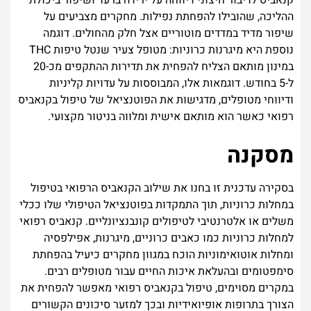
קנאביס לדיבור חיצוני דיווחה על ירידה ברעד ושיפור ביכולת
ההליכה, שהובילו להפחתת נפילות. מחקרים מצביעים על
שיפור מדיד במדדים מוטוריים אצל חלק מהחולים. דוגמה
נוספת היא מיגרנות כרוניות: מטופל צעיר שנטל טיפות THC
במינון מותאם הצליח להפחית את תדירות ההתקפים מכ-20
ל-5 בחודש. דוגמאות אלו, המבוססות על עדויות קליניות
ודיווחי מטופלים, מדגישות את הפוטנציאל של טיפול בקנאביס
רפואי כאשר הוא מותאם אישית ומלווה בניטור מקצועי.
מסקנה
בסקירה עדכנית זו בחנו את שילוב הקנאביס הרפואי בטיפול
במחלות כרוניות, תוך התמקדות בפוטנציאל הטיפולי שלו ככלי
משלים או אלטרנטיבי לטיפולים קונבנציונליים. קנאביס רפואי
למחלות כרוניות כמו כאבים כרוניים, מיגרנות, אפילפסיה
ומחלות אוטואימוניות הוכח במגוון מחקרים כיעיל בהפחתת
סימפטומים ובהעלאת איכות החיים עבור מטופלים רבים.
במקרים מסוימים, טיפול בקנאביס רפואי מאפשר להפחית את
הצורך בתרופות אופיואידיות ובכך למזער סיכונים הקשורים