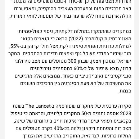
העדויות מצביעות על כך ש-THC ו-CBD משפיעים על מנגנוני
כאב מרכזיים במוח ובמערכת העצבים ההיקפית, ומאפשרים
הקלה ארוכת טווח ללא שיעור גבוה של תופעות לוואי חמורות.
במחקרים שהתמקדו במחלות דלקתיות, ניסוי כפול-סמיות
מאוניברסיטת קולומביה (2022) הראה כי קנאביס רפואי
למחלות כרוניות הפחית סימני דלקת אצל חולי קרוהן בכ-55%,
תוך שיפור במדדי משקל גוף וצמצום תדירות ההתקפים. מחקר
ישראלי ממכון ויצמן, שבחן 300 מטופלים עם מצב נוירולוגי
כרוני, מצא שיפור של כ-60% בתסמינים נוירולוגיים
סובייקטיביים ואובייקטיביים כאחד. ממצאים אלה מדגישים
את החשיבות של השפעת הסינרגיה בין הרכיבים השונים
בצמח.
סקירה עדכנית של מחקרים שפורסמה ב-The Lancet בשנת
2023 אספה נתונים מ-50 מחקרים קליניים, והראתה כי טיפול
בקנאביס רפואי שיפר מדדי איכות חיים בתחומים של שינה,
מצב רוח והפחתת דיכאון נלווה בכ-40% בקרב מטופלים עם
מחלות כרוניות. לצד זאת, החוקרים מדגישים את הצורך