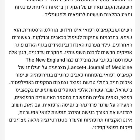
השפעת הקנבינואידים על הגוף, דן בראיות קליניות עדכניות
ומציג המלצות מעשיות לרופאים ולמטופלים.
השימוש בקנאביס רפואי אינו חידוש מוחלט; היסטורית, הוא
שימש בתרבויות עתיקות לטיפול בכאבים ובדלקות. בעשורים
האחרונים, גילוי מערכת האנדוקנבינואידים בגוף האדם פתח
אפיקים חדשים להבנת השפעותיו. מחקרים עדכניים, כגון אלה
שפורסמו בכתבי עת מובילים כמו The New England
Journal of Medicine ו-Lancet, מצביעים על יעילותו של
קנאביס רפואי בהפחתת כאבים כרוניים בנוירופתיה, שיפור
איכות חיים בחולי טרשת נפוצה וצמצום התקפים באפילפסיה.
בישראל, שבה עשרות אלפי מטופלים משתמשים בקנאביס
רפואי, נצפית עלייה מתמשכת במספר האישורים הרפואיים,
המעידה על שינוי פרדיגמה בתפיסה הרפואית. עם זאת, חשוב
להדגיש את הצורך בגישה זהירה: תופעות לוואי אפשריות,
אינטראקציות תרופתיות והיעדר סטנדרטיזציה מלאה מצריכים
פיקוח רפואי קפדני.