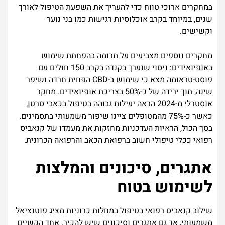
במחקרים ארוכי טווח כדי להעריך את השפעת הטיפול לאורך
שנים, במיוחד בקרב אוכלוסיות רגישות כמו בני נוער
וקשישים.
מחקרים נוספים מצביעים על תרומה בהפחתת שימוש
באופיואידים: ניסוי שנערך בקנדה בקרב 150 חולים עם
פוסט-טראומה מצא כי שימוש ב-CBD הפחית חרדה ושיפר
שינה, תוך ירידה של כ-50% בצריכת אופיואידים. מחקר
אוסטרלי מ-2024 הראה יעילות גבוהה בטיפול בכאבי סרטן,
כאשר כ-75% מהמטופלים ציינו שיפור משמעותי בתסמינים.
בסך הכול, הראיות העדכניות מחזקות את מעמדו של קנאביס
רפואי ככלי טיפולי חשוב ברפואת הכאב והרפואה הכרונית.
אתגרים, סיכונים והמלצות
לשימוש בטוח
שילוב קנאביס רפואי בטיפול במחלות כרוניות מציג פוטנציאל
משמעותי, אך גם אתגרים וסיכונים שיש להכיר. אחד הקשיים