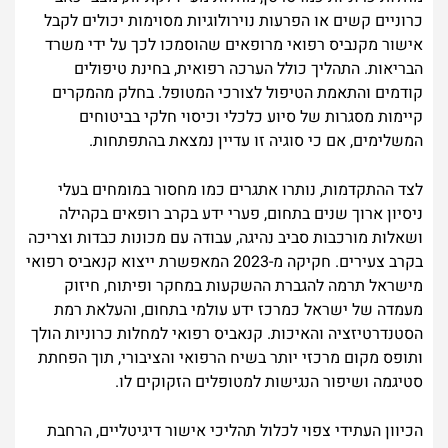
כרוניים קשים או הפרעות נוירולוגיות מסוימות יכולים לקבל
אישור מקנביס רפואי מרופאים שהוסמכו לכך על ידי משרד
הבריאות. התהליך כולל הערכה רפואית, בחינת טיפולים
קודמים והתאמת הטיפול לצורכי המטופל. בחלק מהמקרים
קיימות מסגרות של סיוע כלכלי וכיסוי חלקי בביטוחים
המשלימים, אם כי סוגיה זו עדיין נמצאת בהתפתחות.
לצד ההתקדמות, נותרו אתגרים כמו מחסור במומחים בעלי
ניסיון ארוך שנים בתחום, פערי ידע בקרב רופאים בקהילה
ושאלות מורכבות סביב נהיגה, עבודה עם מכונות כבדות וצריכה
בקרב צעירים. חקיקה מ-2023 המאפשרת ייצוא קנאביס רפואי
מישראל תרמה להגברת ההשקעות במחקר ופיתוח, חיזוק
מעמדה של ישראל כמרכז ידע עולמי בתחום, והעלאת רמת
הסטנדרטיזציה והאיכות. קנאביס רפואי למחלות כרוניות הולך
ותופס מקום מרכזי יותר בשיח הרפואי והציבורי, תוך הפחתת
סטיגמה ושיפור הנגישות למטופלים הזקוקים לו.
הכיוון העתידי צפוי לכלול תהליכי אישור דיגיטליים, הרחבת