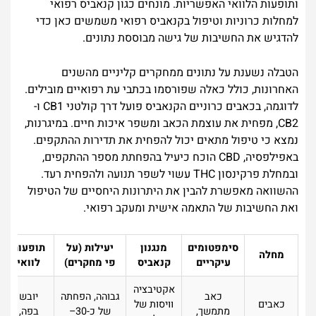
ותופעות הלוואי האפשריות. מונחים כגון קנאביס רפואי
למחלות כרוניות וטיפול בקנאביס רפואי משמשים כאן כדי
להדגיש את החשיבות של גישה מבוססת נתונים.
הטבלה נשענת על נתונים ממחקרים קליניים מהשנים
האחרונות, כולל כאלה שפורסמו בכתבי עת רפואיים מובילים.
לדוגמה, בכאבים כרוניים הקנאביס פועל דרך קולטני CB1 ו-
CB2, מפחית את עוצמת הכאב ומשפר איכות חיים. במיגרנות,
נמצא כי טיפול מתאים יכול להפחית את תדירות ההתקפים.
באפילפסיה, CBD הוכח כיעיל בהפחתת מספר ההתקפים,
ובמחלת פרקינסון THC עשוי לשפר תנועה ולהפחית רעד.
ההשוואה מאפשרת להבין את היתרונות היחסיים של הטיפול
ואת החשיבות של התאמה אישית ומעקב רפואי.
סימפטומים
מנגנון
יעילות (על
תופעות
מחלה
עיקריים
קנאביס
פי מחקרים)
לוואי
אקטיבציה
כאב
גבוהה, הפחתה
יובש
כאבים
וויסות של
מתמשך,
של כ-30–
בפה,