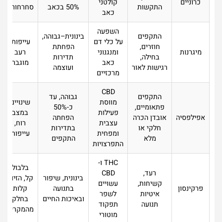
כרוניים
קולטני
התקשות
50% בכאב
סחרחורת
כאב
השפעה
התקפים
בינונית–גבוהה,
על כלי דם
עייפות,
חוזרים,
הפחתת
מיגרנות
ומנגנוני
רעב
בחילה,
תדירות
כאב
מוגבר
רגישות לאור
ועוצמה
מרכזיים
CBD
התקפים
גבוהה, עד
מווסת
שינויים
פתאומיים,
כ-50%
פעילות
במצב
אפילפסיה
אובדן הכרה
הפחתה
עצבית
רוח,
חלקי או
בתדירות
ומפחית
עייפות
מלא
התקפים
התפרצויות
THC ו-
בלבול
רעד,
CBD
בינונית, שיפור
קל, הזיות
קשיחות,
עשויים
פרקינסון
בתנועה
קלות
איטיות
לשפר
ובאיכות החיים
בחלק
תנועה
תפקוד
מהמקרים
מוטורי