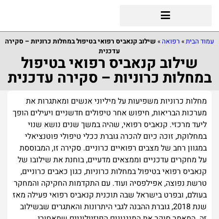
עמוד הבית
»
רפואה
»
שילוב קנאביס רפואי בטיפול במחלות כרוניות – סקירה
עדכנית
שילוב קנאביס רפואי בטיפול
במחלות כרוניות – סקירה עדכנית
מחלות כרוניות משפיעות על מיליוני אנשים ומאתגרות את
מערכות הבריאות, חיפוש אחר טיפולים חדשניים ויעילים הופך
ליעד מרכזי. קנאביס רפואי, שהיה במשך שנים נושא שנוי
במחלוקת, זוכה כיום להכרה גוברת ככלי טיפולי פוטנציאלי
במגוון רחב של מצבים רפואיים כרוניים. סקירה זו, המבוססת
על מחקרים עדכניים וממצאים מדעיים, בוחנת את שילובו של
קנאביס רפואי בטיפול במחלות כרוניות, כגון כאבים כרוניים,
טרשת נפוצה, אפילפסיה ועוד. עם התקדמות החקיקה והמחקר
בעולם, ובפרט בישראל שבה תוכנית קנאביס רפואי פעילה מאז
שנת 2018, גוברת ההבנה לגבי היתרונות והאתגרים שבשילוב
זה. המאמר סוקר את המנגנונים הפיזיולוגיים שמאחורי