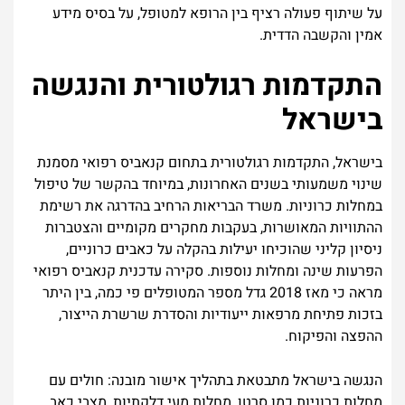
על שיתוף פעולה רציף בין הרופא למטופל, על בסיס מידע
אמין והקשבה הדדית.
התקדמות רגולטורית והנגשה
בישראל
בישראל, התקדמות רגולטורית בתחום קנאביס רפואי מסמנת
שינוי משמעותי בשנים האחרונות, במיוחד בהקשר של טיפול
במחלות כרוניות. משרד הבריאות הרחיב בהדרגה את רשימת
ההתוויות המאושרות, בעקבות מחקרים מקומיים והצטברות
ניסיון קליני שהוכיחו יעילות בהקלה על כאבים כרוניים,
הפרעות שינה ומחלות נוספות. סקירה עדכנית קנאביס רפואי
מראה כי מאז 2018 גדל מספר המטופלים פי כמה, בין היתר
בזכות פתיחת מרפאות ייעודיות והסדרת שרשרת הייצור,
ההפצה והפיקוח.
הנגשה בישראל מתבטאת בתהליך אישור מובנה: חולים עם
מחלות כרוניות כמו סרטן, מחלות מעי דלקתיות, מצבי כאב