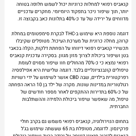
קנאביס רפואי למחלות כרוניות יכול לשמש חלופה בטוחה
יותר, תוך שיפור ניכר בתפקוד היומיומי. מחקרים עדכניים
מדווחים על ירידה של עד כ-40% בתלונות כאב בקבוצה זו.
דוגמה נוספת היא שימוש ב-THC לבקרת סימפטומים במחלת
קרוהן, מחלה כרונית של מערכת העיכול. מטופלים שקיבלו
תכשירי קנאביס רפואי דיווחו על הפחתת דלקות, הקלה בכאבי
בטן ושיפור ביכולת לצרוך מזון מגוון. בסקירה עדכנית קנאביס
רפואי נמצא כי כ-70% מהחולים חוו שיפור מסוים לעומת
טיפולים קונבנציונליים בלבד. דוגמה שלישית היא אפילפסיה
רפרקטורית בילדים, שבה CBD אושר לשימוש על ידי רשויות
רגולטוריות במדינות שונות. מקרה של ילד בן 10 הראה הפחתה
של כ-60% בתדירות ההתקפים לאחר מספר חודשים של
טיפול, מה שאפשר שיפור ביכולת הלמידה וההשתלבות
החברתית.
בתחום הנוירולוגיה, קנאביס רפואי משמש גם בקרב חולי
פרקינסון. לדוגמה, מטופלת בת 65 שעשתה שימוש בג'ל