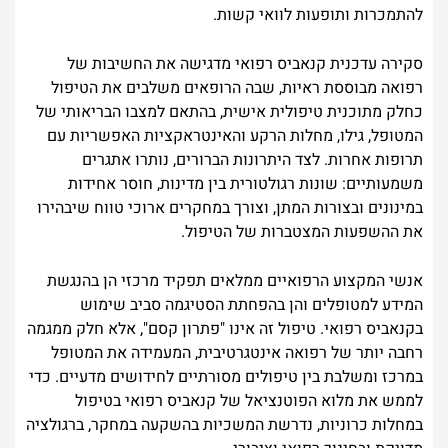
להתמכרות ותופעות לוואי קשות.
סקירה עדכנית קנאביס רפואי מדגישה את החשיבות של
רפואה מבוססת ראיות, שבה הרופאים משלבים את הטיפול
כחלק מתוכנית טיפולית אישית, בהתאם למצבו הבריאותי של
המטופל, גילו, מחלות הרקע והאינטראקציות האפשריות עם
תרופות אחרות. לצד היתרונות הברורים, נותרו אתגרים
משמעותיים: שונות רגולטורית בין מדינות, חוסר אחידות
במינונים ובצורות המתן, וצורך במחקרים ארוכי טווח שיבהירו
את ההשפעות המצטברות של הטיפול.
אנשי המקצוע הרפואיים ממלאים תפקיד מרכזי הן בהנגשת
המידע למטופלים והן בהפחתת הסטיגמה סביב שימוש
בקנאביס רפואי. טיפול זה אינו "פתרון קסם", אלא חלק ממגמה
רחבה יותר של רפואה אינטגרטיבית, המעמידה את המטופל
במרכז ומשלבת בין טיפולים מסורתיים לחידושים מדעיים. כדי
לממש את מלוא הפוטנציאל של קנאביס רפואי בטיפול
במחלות כרוניות, נדרשת המשכיות בהשקעה במחקר, ברגולציה