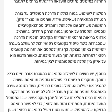
התחלה במינונים נמוכים והעלאה הדרגתית בהתאם לתגובה.
המלצות לשימוש בטוח כוללות הדרכת מטופלים על צורת
הנטילה המתאימה (שאיפה, אידוי, שמנים או מוצרי מזון),
הימנעות משילוב עם אלכוהול וחומרים פסיכואקטיביים
נוספים, והקפדה על אחסון בטוח הרחק מילדים. בישראל,
ארגוני בריאות ומרפאות ייעודיות מקדמים תוכניות הדרכה
שמסבירות כיצד טיפול בקנאביס רפואי יכול להשתלב בשגרה
יומיומית באופן מבוקר. כך ניתן למקסם את יתרונות קנאביס
רפואי למחלות כרוניות תוך מזעור סיכונים, כאשר הדגש הוא
על איזון בין הקלה סימפטומטית לבין בטיחות.
בנוסף, יש חשיבות לשילוב הקנאביס במסגרת אורח חיים בריא
ותומך. מחקרים מציעים כי פעילות גופנית מותאמת עשויה
להגביר את יעילות הטיפול בכאבים כרוניים, בעוד תזונה עשירה
באומגה-3 ומופחתת מזון מעובד יכולה לסייע בהפחתת דלקת.
רופאים רבים ממליצים על ניהול יומן מעקב אישי, שבו המטופל
מתעד מינונים, תסמינים ותופעות לוואי, כדי לאפשר התאמה
מדויקת של הטיפול. שימוש בטוח ויעיל בקנאביס רפואי נשען