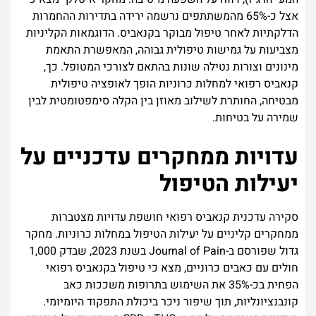
אצל כ-65% מהמשתתפים נרשמה ירידה בתדירות ההחמרות
הדלקתיות לאחר טיפול מבוקר בקנאביס. הדוגמאות הקליניות
מצביעות על גמישות טיפולית גבוהה, המאפשרת התאמת
מינונים וצורות נטילה שונות בהתאם לצורכי המטופל. כך,
קנאביס רפואי למחלות כרוניות הופך לאופציה טיפולית
מבטיחה, החותרת לשילוב מאוזן בין הקלה סימפטומטית לבין
שמירה על בטיחות.
עדויות ממחקרים עדכניים על
יעילות הטיפול
סקירה עדכנית קנאביס רפואי חושפת עדויות מצטברות
ממחקרים קליניים על יעילות הטיפול במחלות כרוניות. מחקר
גדול שפורסם ב-Journal of Pain בשנת 2023, שבדק 1,000
חולים עם כאבים כרוניים, מצא כי טיפול בקנאביס רפואי
הפחית בכ-35% את השימוש בתרופות משככות כאב
קונבנציונליות, תוך שיפור ניכר ביכולת התפקוד היומיומי.