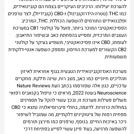
להערכת יעילותו. הרכיבים העיקריים בצמח הם קנבינואידים,
כמו THC (טטרה-הידרוקנבינול) ו-CBD (קנבידיול), לצד טרפנים
ופלבנואידים התורמים להשפעה הכוללת. THC, המרכיב
הפסיכואקטיבי המוכר ביותר, פועל על קולטני CB1 במערכת
העצבים המרכזית, ומסייע בהפחתת כאב ובשיפור התיאבון.
לעומתו, CBD אינו פסיכואקטיבי, משפיע בעיקר על קולטני
CB2 הקשורים למערכת החיסון, ומספק השפעה אנטי-דלקתית
משמעותית.
מערכת האנדוקנבינואידית הטבעית בגוף אחראית לאיזון
תהליכים חיוניים כמו כאב, מצב רוח, שינה ודלקת. מחקרים
עדכניים, כגון אלה שפורסמו בכתב העת Nature Reviews
Neuroscience בשנת 2022, מראים כי טיפול בקנאביס רפואי
משלים פעילות מערכת זו, ובכך עשוי להקל על תסמינים
במחלות כרוניות. לדוגמה, בחולי פיברומיאלגיה נמצא כי CBD
מפחית רמות של ציטוקינים דלקתיים, מה שמוביל לשיפור
ניכר באיכות החיים. בנוסף, טרפנים כמו מירצן תורמים
להשפעה מרגיעה, בעוד פינן עשוי לסייע בפתיחת דרכי