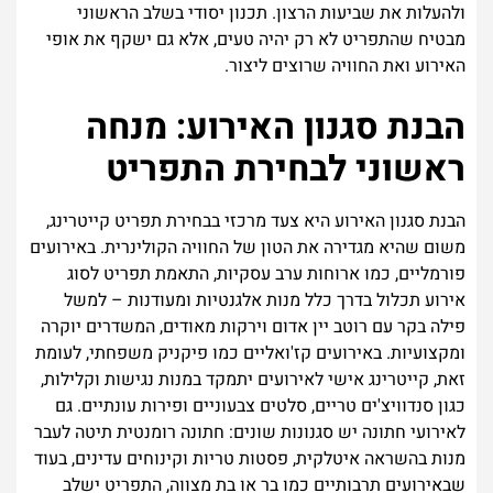
ולהעלות את שביעות הרצון. תכנון יסודי בשלב הראשוני
מבטיח שהתפריט לא רק יהיה טעים, אלא גם ישקף את אופי
האירוע ואת החוויה שרוצים ליצור.
הבנת סגנון האירוע: מנחה
ראשוני לבחירת התפריט
הבנת סגנון האירוע היא צעד מרכזי בבחירת תפריט קייטרינג,
משום שהיא מגדירה את הטון של החוויה הקולינרית. באירועים
פורמליים, כמו ארוחות ערב עסקיות, התאמת תפריט לסוג
אירוע תכלול בדרך כלל מנות אלגנטיות ומעודנות – למשל
פילה בקר עם רוטב יין אדום וירקות מאודים, המשדרים יוקרה
ומקצועיות. באירועים קז'ואליים כמו פיקניק משפחתי, לעומת
זאת, קייטרינג אישי לאירועים יתמקד במנות נגישות וקלילות,
כגון סנדוויצ'ים טריים, סלטים צבעוניים ופירות עונתיים. גם
לאירועי חתונה יש סגנונות שונים: חתונה רומנטית תיטה לעבר
מנות בהשראה איטלקית, פסטות טריות וקינוחים עדינים, בעוד
שבאירועים תרבותיים כמו בר או בת מצווה, התפריט ישלב