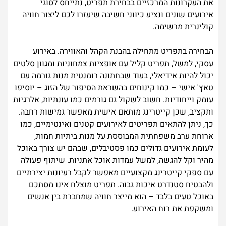
את העקרונות המרכזיים בבחירת תפריט, נתייחס לסוגי
אירועים שונים ונציע כיווני חשיבה שיעזרו לכם ליצור חוויה
קולינרית מרשימה.
הבחירה בתפריט מתחילה בהבנת הקהל והאווירה. באירוע
עסקי, למשל, תפריט קליל עם אופציות צמחוניות ומגוון סלטים
יכול להיות אידיאלי, בעוד שבחתונה רומנטית מנות גורמה עם
טאץ' אישי – כמו קינוחים בהשראת הסיפור של הזוג – יוסיפו
עומק וייחודיות. חשוב לשקול גם גורמים כמו עונתיות, אלרגיות
ותקציב, שכן קייטרינג מותאם אישית מאפשר גמישות רחבה.
כך, ניתן להתאים תפריטים לאירועים קטנים ואינטימיים, כמו
ארוחת ערב משפחתית המבוססת על מנות ביתיות חמות,
לעומת אירועים גדולים כמו פסטיבלים, שבהם יש צורך באוכל
מהיר וקל להגשה, למשל עמדות אוכל אתניות. שיתוף פעולה
עם ספקי קייטרינג מקצועיים מאפשר לקבל רעיונות יצירתיים
ולהבטיח סטנדרט איכות גבוה. תפריט מוצלח אינו מסתכם
באוכל טעים בלבד – הוא מייצר חוויה שמחברת בין אנשים
ומשקפת את רוח האירוע.