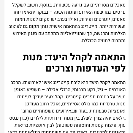
מאכלים מסורתיים עם נגיעה עכשווית. בנוסף, חשוב לשקלל
פרטים כמו שעת האירוע ועונות השנה – בבוקר יתאימו יותר
מאפים, יוגורטים ופירות, ואילו בערב יש מקום למנות חמות
ועשירות יותר. קייטרינג בהתאמה אישית נותן מקום גם לעיצוב
הצלחות וההגשה, כך שהוויזואליות תתכתב עם סגנון האירוע
ותתרום לחוויה הכוללת.
התאמה לקהל היעד: מנות
לפי העדפות וצרכים
התאמה לקהל היעד היא ליבת קייטרינג אישי לאירועים. הרכב
האורחים – גיל, רקע תרבותי, הרגלי אכילה – משפיע באופן
ישיר על בחירת תפריט קייטרינג. קהל צעיר יעדיף לעיתים
מנות טרנדיות כמו בולס אסייתיים, אוכל רחוב מעודכן
ואופציות טבעוניות, בעוד שבאירועים משפחתיים מרובי
גילאים יהיה צורך לשלב בין מנות ידידותיות לילדים (כגון נגטס
עוף, פיצות קטנות ותוספות פשוטות) לבין אופציות בריאות
ומאוזנות למבוגרים. באירועים עם משתתפים בינלאומיים כדאי