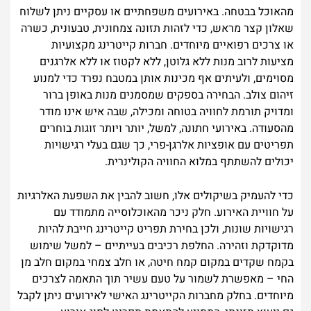
מהאוכל בבטחה. באירועים משפחתיים או עסקיים ניתן לשלוח
שאלון קצר מראש, כדי לזהות תזונה צמחונית, טבעונית, כשרה
או צרכים רפואיים מיוחדים. חברות קייטרינג מקצועיות
מציעות לרוב מנות ללא גלוטן, ללא לקטוז או ללא אלרגנים
מסוימים, ולעיתים אף מכינות אותן במטבח נפרד כדי למנוע
זיהום צולב. הבחירה בספקים שמסמנים מנות באופן ברור
ומדויק תורמת לחוויה בטוחה ומכילה, שבה איש אינו מודר
מהסעודה. באירועי חתונה, למשל, יותר ויותר זוגות בוחרים
תפריטים עם אופציות אלרגן-פרי, כך שגם בעלי רגישויות
יכולים להשתתף במלוא החוויה הקולינרית.
כדי להעמיק בשיקולים אלו, חשוב להבין את השפעת האלרגיות
על חוויית האירוע. חלק ניכר מהאוכלוסייה מתמודד עם
רגישויות שונות, ולכן בחירת תפריט קייטרינג חייבת להיות
מדוקדקת וזהירה. החלפת רכיבים בעייתיים – למשל שימוש
בקמח שקדים במקום קמח חיטה, או חלב צמחי במקום חלב מן
החי – מאפשרת לשמור על טעם עשיר תוך התאמה לצרכים
מיוחדים. בחלק מחברות הקייטרינג האישי לאירועים ניתן לקבל