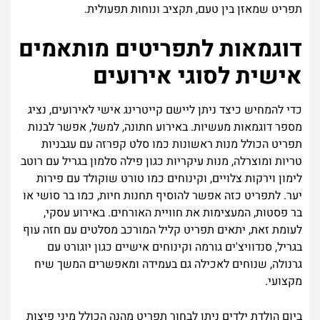
תפריט שמאזן בין טעם, תקציב ונוחות תפעולית.
דוגמאות לתפריטים מותאמים
אישית לסוגי אירועים
כדי להמחיש כיצד ניתן ליישם קייטרינג אישי לאירועים, נציג
מספר דוגמאות מעשיות. באירוע חתונה, למשל, אפשר לבנות
תפריט הכולל מנות ראשונות כמו סלט קפרזה עם עגבניות
טריות ומוצרלה, מנות עיקריות כגון פילה סלמון בגריל עם רוטב
לימון וירקות צלויים, וקינוחים כמו טורט שוקולד עם פירות
יער. לתפריט כזה אפשר להוסיף תחנות חיות, כמו בר סושי או
בר פסטות, המעצימות את חוויית האורחים. באירוע עסקי,
לעומת זאת, יתאים תפריט קליל המורכב מסלטים עם חזה עוף
בגריל, סנדוויצ'ים גורמה וקינוחים אישיים כגון יוגורט עם
גרנולה, שנוחים לאכילה גם בעמידה ומאפשרים המשך שיח
מקצועי.
ביום הולדת ילדים ניתן לבחור תפריט מהנה הכולל מיני פיצות