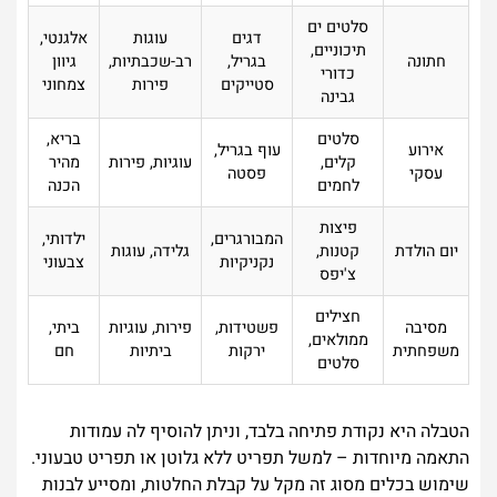
סלטים ים
דגים
עוגות
אלגנטי,
תיכוניים,
חתונה
בגריל,
רב-שכבתיות,
גיוון
כדורי
סטייקים
פירות
צמחוני
גבינה
סלטים
בריא,
אירוע
עוף בגריל,
קלים,
עוגיות, פירות
מהיר
עסקי
פסטה
לחמים
הכנה
פיצות
המבורגרים,
ילדותי,
יום הולדת
קטנות,
גלידה, עוגות
נקניקיות
צבעוני
צ'יפס
חצילים
מסיבה
פשטידות,
פירות, עוגיות
ביתי,
ממולאים,
משפחתית
ירקות
ביתיות
חם
סלטים
הטבלה היא נקודת פתיחה בלבד, וניתן להוסיף לה עמודות
התאמה מיוחדות – למשל תפריט ללא גלוטן או תפריט טבעוני.
שימוש בכלים מסוג זה מקל על קבלת החלטות, ומסייע לבנות