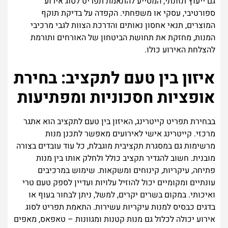
גם ייעוץ תזונתי, המסייע להתאמת תפריט לסוג אירוע
ספורטיבי, עסקי או משפחתי. הקפדה על בדיקת תוקף
המוצרים, תנאי אחסון נאותים והדרכת הצוות לגבי מרכיבי
המנות, מחזקת את תחושת הביטחון של האורחים ותורמת
להצלחת האירוע כולו.
איזון בין טעם לתקציב: בחירת
אופציות חסכוניות ומפתיעות
בבחירת תפריט קייטרינג, האיזון בין טעם לתקציב הוא אתגר
מרכזי. קייטרינג אישי לאירועים מאפשר לתכנן מנות
מרשימות גם במסגרת תקציבית מוגבלת, כל עוד עובדים בצורה
מובנית. חשוב להגדיר תקציב כולל ולחלק אותו בין מנות
פתיחה, עיקריות, קינוחים ומשקאות. שימוש במרכיבים
עונתיים ומקומיים יכול להוזיל עלויות ועדיין לספק טעם טרי
ואיכותי. במקום בשרים יקרים, למשל, ניתן לבחור בעוף או
בדגים כבסיס למנות עיקריות עשירות. התאמת תפריט לסוג
אירוע יכולה לכלול גם מנות קטנות ומגוונות – טאפאס, מאפים