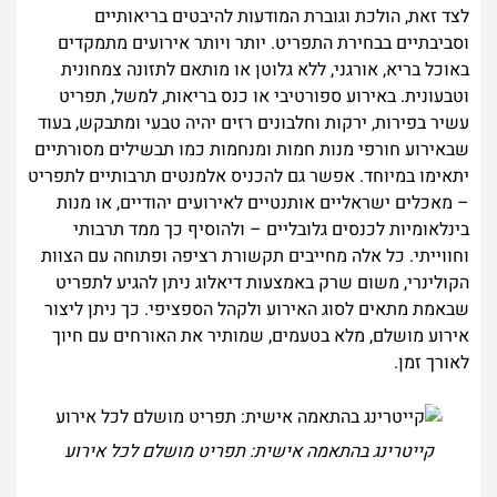
לצד זאת, הולכת וגוברת המודעות להיבטים בריאותיים
וסביבתיים בבחירת התפריט. יותר ויותר אירועים מתמקדים
באוכל בריא, אורגני, ללא גלוטן או מותאם לתזונה צמחונית
וטבעונית. באירוע ספורטיבי או כנס בריאות, למשל, תפריט
עשיר בפירות, ירקות וחלבונים רזים יהיה טבעי ומתבקש, בעוד
שבאירוע חורפי מנות חמות ומנחמות כמו תבשילים מסורתיים
יתאימו במיוחד. אפשר גם להכניס אלמנטים תרבותיים לתפריט
– מאכלים ישראליים אותנטיים לאירועים יהודיים, או מנות
בינלאומיות לכנסים גלובליים – ולהוסיף כך ממד תרבותי
וחווייתי. כל אלה מחייבים תקשורת רציפה ופתוחה עם הצוות
הקולינרי, משום שרק באמצעות דיאלוג ניתן להגיע לתפריט
שבאמת מתאים לסוג האירוע ולקהל הספציפי. כך ניתן ליצור
אירוע מושלם, מלא בטעמים, שמותיר את האורחים עם חיוך
לאורך זמן.
קייטרינג בהתאמה אישית: תפריט מושלם לכל אירוע