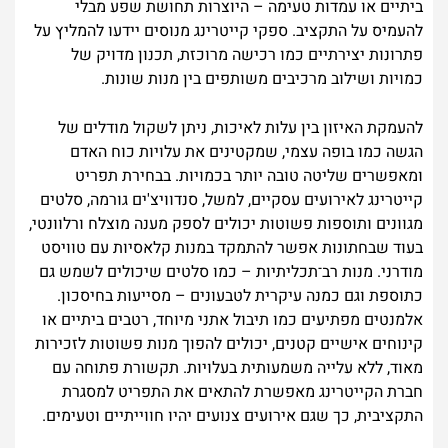
ביתיים או עמדות טעימה – היוצרות תחושת שפע מבלי
להעמיס על התקציב. ספקי קייטרינג מנוסים יידעו להמליץ על
פתרונות יצירתיים כמו רכישה מרוכזת, תכנון מדויק של
כמויות ושילוב מרכיבים משותפים בין מנות שונות.
להעמקת האיזון בין עלות לאיכות, ניתן לשקול מודלים של
הגשה כמו בופה עצמי, שמקטינים את עלויות כוח האדם
ומאפשרים שליטה טובה יותר בכמויות. בבחירת תפריט
קייטרינג לאירועים עסקיים, למשל, סנדוויצ'ים גורמה, סלטים
מגוונים ותוספות פשוטות יכולים לספק מענה מוצלח ורלוונטי,
בעוד שבחתונות אפשר להתמקד במנות קלאסיות עם טוויסט
מודרני. מנות רב־תכליתיות – כמו סלטים שיכולים לשמש גם
כתוספת וגם כמנה עיקרית לטבעונים – מסייעות בחיסכון.
אלמנטים מפתיעים כמו תיבול אתני מיוחד, רטבים ביתיים או
קינוחים אישיים קטנים, יכולים להפוך מנות פשוטות לזכירות
מאוד, ללא עלייה משמעותית בעלויות. תקשורת פתוחה עם
חברת הקייטרינג מאפשרת להתאים את התפריט למסגרת
התקציבית, כך שגם אירועים צנועים יהיו חווייתיים וטעימים.