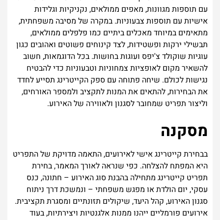
עם תוספות מגוונות, מאפים ממולאים, נקניקיות וגלידות
אישיות עם תוספות צבעוניות. במקרה של מסיבה משפחתית,
מתאימים במיוחד מאכלים ביתיים כמו פלפלים ממולאים,
תבשילי ירקות ופשטידות, לצד קינוחים פשוטים ואהובים כגון
עוגיות שוקולד צ'יפס ועוגות בחושות. בכל הדוגמאות, חשוב
להשאיר מקום לאופציות צמחוניות וטבעוניות כדי להבטיח
נגישות לכולם. שיחה פתוחה עם ספק הקייטרינג תסייע לחדד
את הבחירות, להתאים את המנות לתקציב ולמספר האורחים,
וליצור תפריט שמחובר לסגנון ולאווירה של האירוע.
מסקנה
בבחירת קייטרינג אישי לאירועים, התאמה מדויקת של התפריט
היא המפתח להצלחה. כפי שנראה לאורך המאמר, בחירת
תפריט קייטרינג מתחילה בהבנת סוג האירוע – חתונה, כנס
עסקי, יום הולדת או מפגש משפחתי – ונמשכת דרך ניתוח
סגנון האירוע, קהל היעד, שיקולים תזונתיים ומסגרת תקציבית.
אירועים פורמליים ייהנו ממנות אלגנטיות ויצירתיות, בעוד