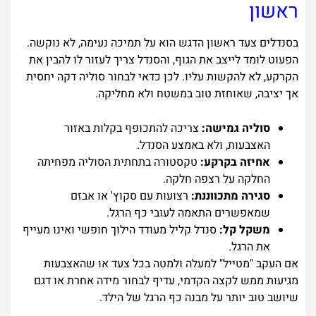
ראשון
בסנדלים צעד ראשון הדגש הוא על תמיכה נעימה, לא נוקשה.
הפעוט לומד לייצב את הגוף, והסנדל צריך לעזור לו להבין את
הקרקע, לא להקשות עליו. לכן כדאי לבחור סוליה דקה יחסית
אך יציבה, שאוחזת טוב במשטח ולא מחליקה.
סוליה גמישה:
צריכה להתכופף בקלות באזור
האצבעות, ולא באמצע הסנדל.
אחיזה בקרקע:
טקסטורה בתחתית הסוליה מפחיתה
החלקה על רצפה חלקה.
סגירה מתכווננת:
רצועות עם סקוץ' או אבזם
שמאפשרים התאמה לעובי כף הרגל.
משקל קל:
סנדל קליל מעודד הילוך חופשי ואינו מעייף
את הרגל.
אם העקב "מטייל" למעלה ולמטה בכל צעד או שהאצבעות
מגיעות ממש לקצה הקדמי, עדיף לבחור מידה אחרת או דגם
שיושב טוב יותר על מבנה כף הרגל של הילד.