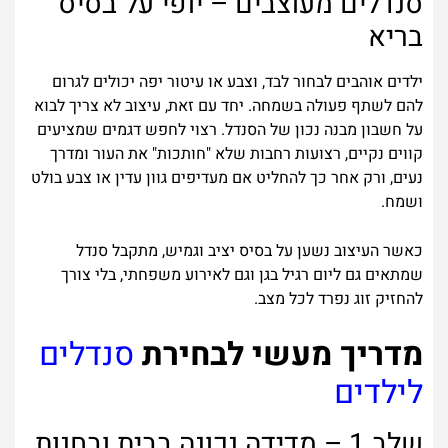
סנדלים מעוצבים – יופי על בסיס
בריא
ילדים אוהבים לבחור לבד, וצבע או עיטור יפה יכולים לגרום
להם לשתף פעולה בשמחה. יחד עם זאת, עיצוב לא צריך לבוא
על חשבון מבנה נכון של הסנדל. רצוי לחפש דגמים שמציעים
קווים נקיים, רצועות רחבות שלא "חותכות" את העור ומדרך
נעים, ורק אחר כך להחליט אם מעדיפים גוון עדין או צבע בולט
ושמח.
כאשר העיצוב נשען על בסיס יציב וגמיש, מתקבל סנדל
שמתאים גם ליום רגיל בגן וגם לאירוע משפחתי, בלי צורך
להחזיק זוג נפרד לכל מצב.
מדריך מעשי לבחירת
סנדלים
לילדים
שלב 1 – מדידה נכונה בבית ובחנות