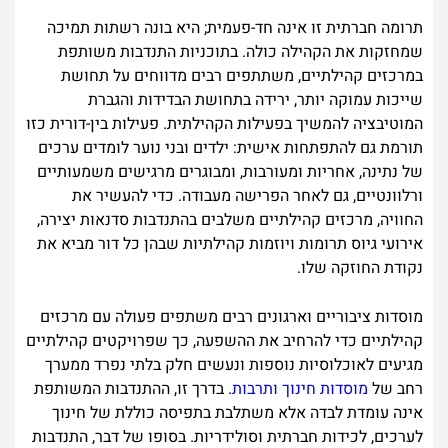
תרומה חברתית זו אינה חד-פעמית; היא בונה רשתות תמיכה
שמחזקות את הקהילה כולה. בתוכניות התנדבות משותפת
במרכזים קהילתיים, משתתפים רבים מדווחים על תחושת
שייכות עמוקה יותר, ירידה בתחושת הבדידות והגברת
המוטיבציה להמשיך בפעילות הקהילתית. פעילות בין-דורית כזו
תורמת גם להתפתחות אישית: ילדים ובני נוער לומדים ערכים
של נתינה, אחריות ומעורבות, ומבוגרים מרגישים משמעותיים
ורלוונטיים, גם לאחר הפרישה מעבודה. כדי להעשיר את
החוויה, מרכזים קהילתיים משלבים בהתנדבות סדנאות יצירה,
אירועי גיוס תרומות ויוזמות קהילתיות שבהן כל דור מביא את
נקודת החוזקה שלו.
מוסדות ציבוריים וארגונים רבים משתפים פעולה עם מרכזים
קהילתיים כדי להרחיב את ההשפעה, כך שפרויקטים קהילתיים
מגיעים לאוכלוסיות נוספות ונעשים חלק בלתי נפרד ממערך
רחב של
מוסדות חינוך ותרבות
. בדרך זו, ההתנדבות המשותפת
אינה עומדת לבדה אלא משתלבת בתפיסה כוללת של חינוך
לערכים, לכידות חברתית וסולידריות. בסופו של דבר, התנדבות