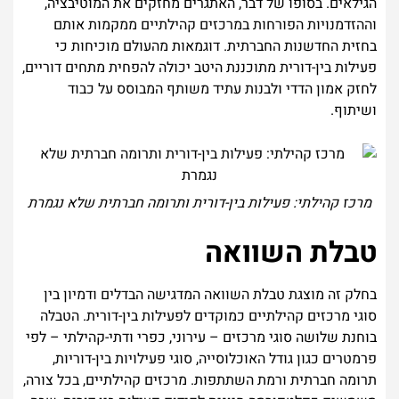
הגילאים. בסופו של דבר, האתגרים מחזקים את המוטיבציה,
וההזדמנויות הפורחות במרכזים קהילתיים ממקמות אותם
בחזית החדשנות החברתית. דוגמאות מהעולם מוכיחות כי
פעילות בין-דורית מתוכננת היטב יכולה להפחית מתחים דוריים,
לחזק אמון הדדי ולבנות עתיד משותף המבוסס על כבוד
ושיתוף.
מרכז קהילתי: פעילות בין-דורית ותרומה חברתית שלא נגמרת
טבלת השוואה
בחלק זה מוצגת טבלת השוואה המדגישה הבדלים ודמיון בין
סוגי מרכזים קהילתיים כמוקדים לפעילות בין-דורית. הטבלה
בוחנת שלושה סוגי מרכזים – עירוני, כפרי ודתי-קהילתי – לפי
פרמטרים כגון גודל האוכלוסייה, סוגי פעילויות בין-דוריות,
תרומה חברתית ורמת השתתפות. מרכזים קהילתיים, בכל צורה,