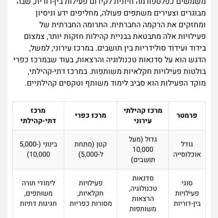
משמשים כפלטפורמה חיונית לקידום פעילות בין-דורית, שבה
מבוגרים וצעירים משתפים פעולה, מחליפים ידע וניסיון
ומחזקים את הרקמה החברתית. התרומה החברתית של
פעילויות אלה מתבטאת בבניית קהילות חזקות יותר, צמצום
בידוד ועידוד סולידריות בין תושבים. במרכז עירוני, למשל,
הדגש הוא על סדנאות טכנולוגיה והרצאות, בעוד שבמרכז כפרי
בולטות פעילויות חקלאיות משותפות. במרכז דתי-קהילתי,
מוקד הפעילות הוא סביב לימוד משותף וטקסים קהילתיים.
מרכז קהילתי
מרכז
פרמטר
מרכז כפרי
עירוני
דתי-קהילתי
גדול (מעל
גודל
קטן (מתחת
בינוני (5,000-
10,000
אוכלוסייה
ל-5,000)
10,000)
תושבים)
סדנאות
סוגי
פעילויות
לימודי תורה
טכנולוגיה,
פעילויות
חקלאיות,
משותפים,
הרצאות
בין-דוריות
מסורות כפריות
חגיגות דתיות
משותפות