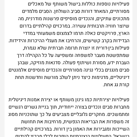
פעילויות נוספות כוללות בישול משותף של מאכלים
מסורתיים, המאחד דורות סביב השולחן. הסבים מלמדים
מתכונים עתיקים, והנכדים מוסיפים פרשנות מודרנית, מה
שיוצר חוויה תרבותית עשירה. במרכזים קהילתיים בדרום
הארץ, פרויקטים כאלה תרמו לצמצום משמעותי במדדי
הבדידות בקרב קשישים, והרחיבו את מעגלי ההיכרות והידידות.
פעילות בין-דורית זו יוצרת תרומה חברתית שלא נגמרת,
שמתפשטת מעבר למשפחה ומשפיעה על כל הקהילה דרך
העברת ידע, מסורת ושיתוף פעולה. סדנאות מוזיקה, שבהן
סבים מנגנים בכלי נגינה מסורתיים והנכדים מוסיפים אלמנטים
דיגיטליים, מדגימות כיצד ניתן לשלב מורשת וחדשנות תחת
קורת גג אחת.
פעילויות יצירתיות כמו גינון משותף או יצירת אמנות דיגיטלית
מחברות סבים ונכדים בצורה ייחודית, תוך בניית גשרים רגשיים
ומתמשכים. מחקרים גלובליים מצביעים על כך שתוכניות מסוג
זה משפרות את הבריאות הנפשית, מרחיבות את תחושת
השייכות ומגבירות את האמון בין דורות. במרכזים קהילתיים
בישראל, הפעילויות היצירתיות הופכות לכלי מרכזי לקידום