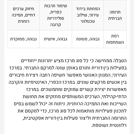
שימור תרבות
הפחתת בידוד
חיזוק ערכים
תרומה
כפרית,
עירוני, שילוב
דתיים, תמיכה
חברתית
סולידריות
טכנולוגי
רוחנית
קרובה
רמת
גבוהה, מגוונת
גבוהה, אישית
גבוהה, ממוקדת
השתתפות
הטבלה ממחישה כי כל סוג מרכז מציע יתרונות ייחודיים
בפעילות בין-דורית ותורם באופן שונה למרקם החברתי. במרכז
העירוני, המגוון האנושי מאפשר חשיפה רחבה ויצירת חיבורים
בין אנשים מרקעים שונים. במרכז הכפרי, האינטימיות והקרבה
מאפשרות יצירת קשרים עמוקים ומתמשכים. במרכז
הדתי-קהילתי, הערכים המשותפים מחזקים את תחושת
השייכות ואת התמיכה הרוחנית. ניתוח זה יכול לשמש בסיס
לתכנון פעילויות מותאמות לכל סוג מרכז, כדי למקסם את
התרומה החברתית וליצור פעילות בין-דורית אפקטיבית,
רלוונטית ושוטפת.