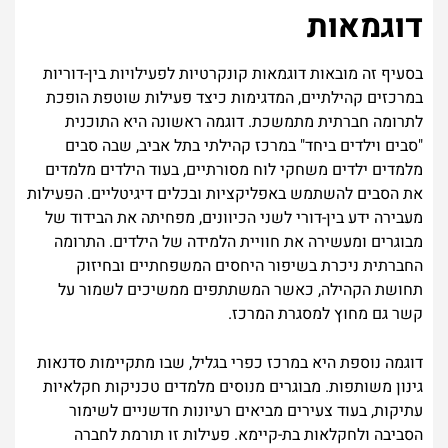
דוגמאות
בסעיף זה מובאות דוגמאות קונקרטיות לפעילויות בין-דוריות
במרכזים קהילתיים, המדגימות כיצד פעילות שוטפת הופכת
לתרומה חברתית מתמשכת. דוגמה ראשונה היא התוכנית
"סבים וילדים ביחד" במרכז קהילתי בתל אביב, שבה סבים
מלמדים ילדים משחקי לוח מסורתיים, בעוד הילדים מלמדים
את הסבים להשתמש באפליקציות ובכלים דיגיטליים. הפעילות
מעבירה ידע בין-דורי לשני הכיוונים, מפחיתה את הבידוד של
מבוגרים ומעשירה את חוויית הלמידה של הילדים. התרומה
החברתית ניכרת בשיפור היחסים המשפחתיים ובחיזוק
תחושת הקהילה, כאשר המשתתפים ממשיכים לשמור על
קשר גם מחוץ למסגרת המרכז.
דוגמה נוספת היא במרכז כפרי בגליל, שבו מתקיימות סדנאות
גינון משותפות. מבוגרים מנוסים מלמדים טכניקות חקלאיות
עתיקות, בעוד צעירים מביאים רעיונות חדשניים לשימור
הסביבה ולחקלאות בת-קיימא. פעילות זו תורמת לחברה