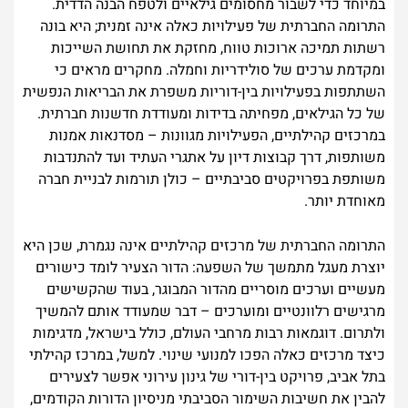
במיוחד כדי לשבור מחסומים גילאיים ולטפח הבנה הדדית.
התרומה החברתית של פעילויות כאלה אינה זמנית; היא בונה
רשתות תמיכה ארוכות טווח, מחזקת את תחושת השייכות
ומקדמת ערכים של סולידריות וחמלה. מחקרים מראים כי
השתתפות בפעילויות בין-דוריות משפרת את הבריאות הנפשית
של כל הגילאים, מפחיתה בדידות ומעודדת חדשנות חברתית.
במרכזים קהילתיים, הפעילויות מגוונות – מסדנאות אמנות
משותפות, דרך קבוצות דיון על אתגרי העתיד ועד להתנדבות
משותפת בפרויקטים סביבתיים – כולן תורמות לבניית חברה
מאוחדת יותר.
התרומה החברתית של מרכזים קהילתיים אינה נגמרת, שכן היא
יוצרת מעגל מתמשך של השפעה: הדור הצעיר לומד כישורים
מעשיים וערכים מוסריים מהדור המבוגר, בעוד שהקשישים
מרגישים רלוונטיים ומוערכים – דבר שמעודד אותם להמשיך
ולתרום. דוגמאות רבות מרחבי העולם, כולל בישראל, מדגימות
כיצד מרכזים כאלה הפכו למנועי שינוי. למשל, במרכז קהילתי
בתל אביב, פרויקט בין-דורי של גינון עירוני אפשר לצעירים
להבין את חשיבות השימור הסביבתי מניסיון הדורות הקודמים,