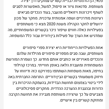
פנאי; הן הזדמנויות לבניית קשרים עמוקים דרך יצירה
משותפת. סדנאות ציור או פיסול, למשל, מאפשרות לסבים
לשתף זיכרונות ויזואליים מהעבר, בעוד הנכדים מביאים
רעיונות מודרניים ושפה אמנותית עדכנית. מחקר של מכון
ירושלים לחקר הקהילה משנת 2020 מצא כי משתתפים
בפעילויות כאלה חווים שיפור ניכר בקשרים המשפחתיים, מה
שמדגיש את הערך של פעילות בין-דורית עבור כלל המשפחה.
אחת הפעילויות הייחודיות היא יצירת ספרי סיפורים
משותפים, שבה סבים מספרים סיפורים מהילדות שלהם
והנכדים מאוירים או כותבים אותם מחדש. כך נשמרת המורשת
המשפחתית ומועברת הלאה באופן חווייתי. במרכז קהילתי
בחיפה, מאות משפחות השתתפו בפרויקט כזה ודיווחו על
חיזוק משמעותי בקשרים הבין-דוריים. התרומה החברתית באה
לידי ביטוי בצמצום תחושת הבדידות, בהעמקת ההיכרות בין
הדורות ובהגברת ההערכה ההדדית. מחקרים פסיכולוגיים
מצביעים על כך שיצירה משותפת מגבירה את תחושת הקרבה
ומחזקת קשרים בין אישיים.