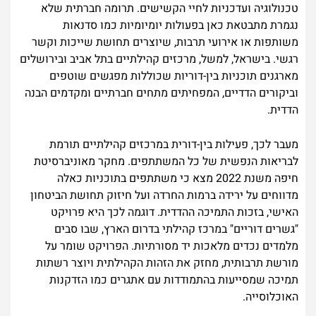
טכנולוגיה ועדכניות לחיי הקשישים. תרומה חברתית שלא
נגמרת מתבטאת כאן בפעולות יומיומיות כמו סדנאות
משותפות או אירועי תרבות, שיוצרים תחושת שייכות וקשר
רגשי. בישראל, למשל, מרכזים קהילתיים בתל אביב ובירושלים
מארגנים תוכניות בין-דוריות שכוללות מפגשים שוטפים
וביקורים הדדיים, המפחיתים מתחים חברתיים ומקדמים הבנה
הדדית.
מעבר לכך, פעילות בין-דורית במרכזים קהילתיים תורמת
לבריאות הנפשית של כל המשתתפים. מחקר מאוניברסיטת
חיפה משנת 2022 מצא כי משתתפים בתוכניות כאלה
מדווחים על ירידה ברמות החרדה ועל חיזוק תחושת הביטחון
האישי, בזכות התמיכה ההדדית. דוגמה לכך היא פרויקט
"גשרים דוריים" במרכז קהילתי בדרום הארץ, שבו סבים
מלמדים נכדים מלאכות יד מסורתיות. הפרויקט שומר על
מורשת תרבותית, מחזק את הזהות הקהילתית ויוצר רשתות
תמיכה שמסייעות בהתמודדות עם אתגרים כמו הזדקנות
האוכלוסייה.