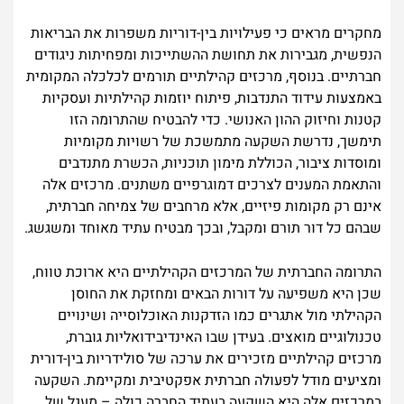
מחקרים מראים כי פעילויות בין-דוריות משפרות את הבריאות
הנפשית, מגבירות את תחושת ההשתייכות ומפחיתות ניגודים
חברתיים. בנוסף, מרכזים קהילתיים תורמים לכלכלה המקומית
באמצעות עידוד התנדבות, פיתוח יוזמות קהילתיות ועסקיות
קטנות וחיזוק ההון האנושי. כדי להבטיח שהתרומה הזו
תימשך, נדרשת השקעה מתמשכת של רשויות מקומיות
ומוסדות ציבור, הכוללת מימון תוכניות, הכשרת מתנדבים
והתאמת המענים לצרכים דמוגרפיים משתנים. מרכזים אלה
אינם רק מקומות פיזיים, אלא מרחבים של צמיחה חברתית,
שבהם כל דור תורם ומקבל, ובכך מבטיח עתיד מאוחד ומשגשג.
התרומה החברתית של המרכזים הקהילתיים היא ארוכת טווח,
שכן היא משפיעה על דורות הבאים ומחזקת את החוסן
הקהילתי מול אתגרים כמו הזדקנות האוכלוסייה ושינויים
טכנולוגיים מואצים. בעידן שבו האינדיבידואליות גוברת,
מרכזים קהילתיים מזכירים את ערכה של סולידריות בין-דורית
ומציעים מודל לפעולה חברתית אפקטיבית ומקיימת. השקעה
במרכזים אלה היא השקעה בעתיד החברה כולה – מעגל של