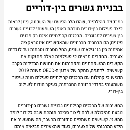
בבניית גשרים בין-דוריים
במרכזים קהילתיים, שהם הלב הפועם של השכונה, ניתן לראות
כיצד פעילות בין-דורית תורמת באופן משמעותי לבניית גשרים
בין צעירים למבוגרים. מרכזים קהילתיים אינם רק מבנים
פיזיים; הם מרחבים חברתיים שמאפשרים אינטראקציה
אמיתית בין בני גילאים שונים, החל מסבים וסבתות ועד לנכדים
צעירים. מחקרים מראים כי פעילויות כאלה מחזקות את
הקשרים המשפחתיים ומפחיתות את תחושת הבדידות בקרב
קשישים. לדוגמה, מחקר של ארגון ה-OECD משנת 2019
הדגיש כי קהילות עם מרכזים קהילתיים פעילים חוות שיפור
משמעותי במדדי הרווחה החברתית, בעיקר הודות לשילוב
בין-דורי.
החשיבות של מרכזים קהילתיים בבניית גשרים בין-דוריים
נובעת מהיכולת שלהם ליצור סביבה תומכת שבה כל דור לומד
מהשני. קשישים משתפים סיפורים מהעבר, מה שמעשיר את
הידע התרבותי של הצעירים, בעוד שהצעירים מביאים איתם