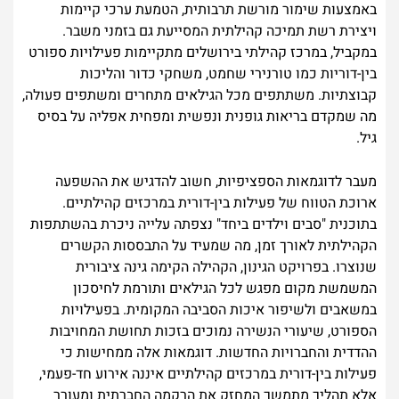
באמצעות שימור מורשת תרבותית, הטמעת ערכי קיימות
ויצירת רשת תמיכה קהילתית המסייעת גם בזמני משבר.
במקביל, במרכז קהילתי בירושלים מתקיימות פעילויות ספורט
בין-דוריות כמו טורנירי שחמט, משחקי כדור והליכות
קבוצתיות. משתתפים מכל הגילאים מתחרים ומשתפים פעולה,
מה שמקדם בריאות גופנית ונפשית ומפחית אפליה על בסיס
גיל.
מעבר לדוגמאות הספציפיות, חשוב להדגיש את ההשפעה
ארוכת הטווח של פעילות בין-דורית במרכזים קהילתיים.
בתוכנית "סבים וילדים ביחד" נצפתה עלייה ניכרת בהשתתפות
הקהילתית לאורך זמן, מה שמעיד על התבססות הקשרים
שנוצרו. בפרויקט הגינון, הקהילה הקימה גינה ציבורית
המשמשת מקום מפגש לכל הגילאים ותורמת לחיסכון
במשאבים ולשיפור איכות הסביבה המקומית. בפעילויות
הספורט, שיעורי הנשירה נמוכים בזכות תחושת המחויבות
ההדדית והחברויות החדשות. דוגמאות אלה ממחישות כי
פעילות בין-דורית במרכזים קהילתיים איננה אירוע חד-פעמי,
אלא תהליך מתמשך המחזק את הרקמה החברתית ומעורר