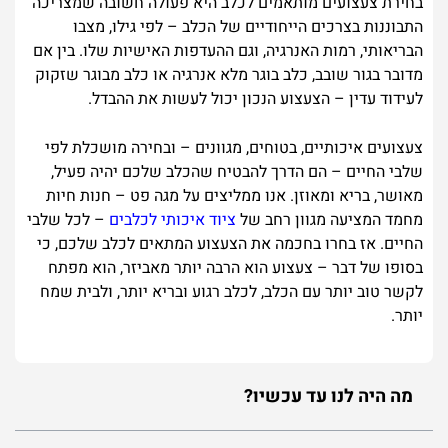
בחירת צעצועים מותאמים לכלב היא פעולה חשובה שמצריכה
התבוננות בצרכים הייחודיים של הכלב – לפי גילו, מצבו
הבריאותי, רמות האנרגיה, וגם ההעדפות האישיות שלו. בין אם
מדובר בגור שובב, כלב בוגר מלא אנרגיה או כלב מבוגר שזקוק
לעידוד עדין – הצעצוע הנכון יכול לעשות את ההבדל.
צעצועים איכותיים, בטוחים, מגוונים – ובחירה מושכלת לפי
שלבי החיים – הם הדרך להבטיח שהכלב שלכם יהיה פעיל,
מאושר, בריא ומאוזן. אנו ממליצים על מגה פט – חנות חיות
מחמד המציעה מגוון רחב של
ציוד איכותי לכלבים
– לכל שלבי
החיים. אז בחרו בחכמה את הצעצוע המתאים לכלב שלכם, כי
בסופו של דבר – צעצוע הוא הרבה יותר מאביזר, הוא מפתח
לקשר טוב יותר עם הכלב, לכלב רגוע ובריא יותר, ולבית שמח
יותר.
מה היה לנו עד עכשיו?