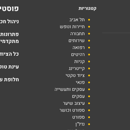
פוסטים
קטגוריות
תל אביב
ניהול חכ
תיירות ונופש
תחבורה
פתרונות 
שירותים
מתקדמים
רפואה
כל הציוד
רהיטים
קניות
עינת טוק
קייטרינג
ציוד טקטי
חלופת שק
פנאי
עסקים ותעשייה
עסקים
עיצוב שיער
ספורט וכושר
ספורט
נדל"ן