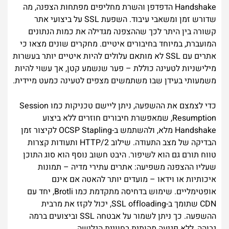
Handshake הדפדפן והשרת מחליפים מפתחות הצפנה, מה
שדורש זמן ומשאבי עיבוד. השפעת SSL על ביצועי אתר
קשורה בין היתר לכך שההצפנה מגדילה את כמות הנתונים
המועברת, במיוחד בחיבורים איטיים. מחקרים שונים מצאו כי
אתרים עם SSL לא מותאם עלולים להיות איטיים יותר בעשרות
מילישניות לטעינה כוללת – פער שנשמע קטן, אך עשוי להיות
משמעותי בעידן שבו משתמשים מצפים לטעינה כמעט מיידית.
כדי לצמצם את ההשפעה, ניתן ליישם טכניקות כמו Session
Resumption, שמאפשרת חיבורים חוזרים ללא ביצוע
Handshake מלא, ולהשתמש ב-OCSP Stapling לקיצור זמן
הבדיקה של מצב התעודה. שילוב HTTP/2 ותעודות קצרות
טווח תורם גם הוא לשיפור. היבט חשוב נוסף הוא סוג התוכן
שעליו ההצפנה משפיעה: אתרים עתירי מדיה – תמונות
איכותיות או וידאו – מועדים יותר להאטה אם אינם
אופטימליים. שימוש בדחיסה מתקדמת כמו Brotli, יחד עם
CDN שתומך ב-SSL offloading, יכול לקזז את מרבית
ההשפעה. כך ניתן לשמור על אבטחה SSL וביצועים ברמה
גבוהה, ללא פגיעה מהותית בחוויית הגלישה.