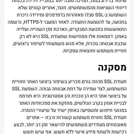
שיפור בדירוג בגוגל, תמיכה טובה יותר במובייל וירידה בכמות
דיווחי השגיאות מהמשתמשים. מנגד, אתרים קטנים שלא
השתמשו ב-SSL סבלו מאזהרות בדפדפנים ומירידה ניכרת
בתנועה, עד להטמעת התעודה. לאחר המעבר ל-HTTPS, נרשמה
התאוששות בתנועת המבקרים, הארכת זמן השהייה ועלייה
באמון. דוגמאות אלו ממחישות שתעודת SSL היא לא רק
שכבת אבטחה טכנית, אלא מנוע משמעותי לשיפור ביצועים,
חוויית משתמש ותוצאות עסקיות.
מסקנה
תעודת SSL מהווה גורם מכריע בשיפור ביצועי האתר וחוויית
המשתמש, לצד שמירה על רמת אבטחה גבוהה. השפעת SSL
על ביצועי אתר היא הן טכנית והן אסטרטגית: היא תורמת
לבניית אמון בקרב הגולשים, מחזקת את סמכותיות האתר
במנועי חיפוש ומשפיעה באופן ישיר על שיעורי ההמרה.
תעודת SSL וחווית משתמש קשורות זו בזו – אתרים
מאובטחים מעודדים משתמשים להישאר זמן רב יותר, לבצע
רכישות ולשתף מידע אישי ללא חשש. אף שיש חשש