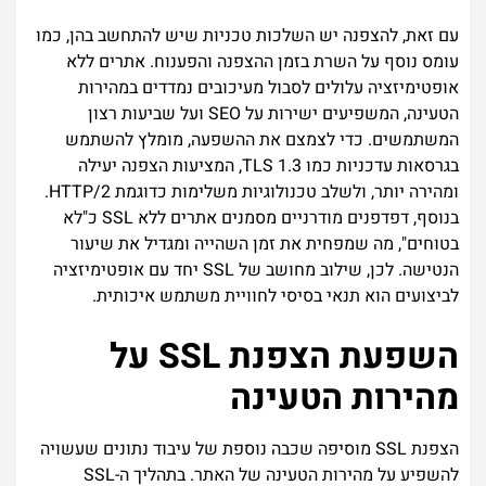
עם זאת, להצפנה יש השלכות טכניות שיש להתחשב בהן, כמו
עומס נוסף על השרת בזמן ההצפנה והפענוח. אתרים ללא
אופטימיזציה עלולים לסבול מעיכובים נמדדים במהירות
הטעינה, המשפיעים ישירות על SEO ועל שביעות רצון
המשתמשים. כדי לצמצם את ההשפעה, מומלץ להשתמש
בגרסאות עדכניות כמו TLS 1.3, המציעות הצפנה יעילה
ומהירה יותר, ולשלב טכנולוגיות משלימות כדוגמת HTTP/2.
בנוסף, דפדפנים מודרניים מסמנים אתרים ללא SSL כ"לא
בטוחים", מה שמפחית את זמן השהייה ומגדיל את שיעור
הנטישה. לכן, שילוב מחושב של SSL יחד עם אופטימיזציה
לביצועים הוא תנאי בסיסי לחוויית משתמש איכותית.
השפעת הצפנת SSL על
מהירות הטעינה
הצפנת SSL מוסיפה שכבה נוספת של עיבוד נתונים שעשויה
להשפיע על מהירות הטעינה של האתר. בתהליך ה-SSL