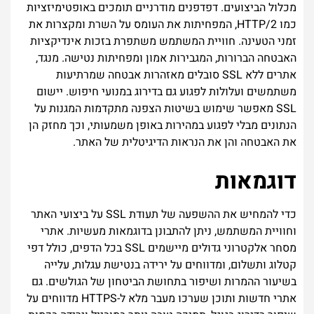
מכלול הביצועים. דפדפנים מודרניים תומכים באופטימיזציות
כמו HTTP/2, המפחיתות את העומס על השרת ומקצרות את
זמני הטעינה. חוויית המשתמש משתפרת בזכות אינדיקציות
האבטחה הברורות, המגבירות אמון ומפחיתות נטישה. מנגד,
אתרים ללא SSL סובלים מאזהרות אבטחה שמרתיעות
משתמשים ועלולות לפגוע גם בדירוג במנועי חיפוש. יישום
SSL מאפשר שימוש בשיטות הצפנה מתקדמות המגנות על
הנתונים מבלי לפגוע במהירות באופן משמעותי, וכך מחזק הן
את האבטחה והן את הנראות הדיגיטלית של האתר.
דוגמאות
כדי להמחיש את ההשפעה של תעודת SSL על ביצועי האתר
וחוויית המשתמש, ניתן להתבונן בדוגמאות מעשיות. אתרי
מסחר אלקטרוני גדולים מיישמים SSL בכל הדפים, כולל דפי
קטלוג ותשלום, ומדווחים על ירידה בנטישת עגלות, עלייה
בשיעור ההמרות ושיפור בתחושת הביטחון של הגולשים. גם
אתרי חדשות ותוכן שערכו מעבר מלא ל-HTTPS מדווחים על