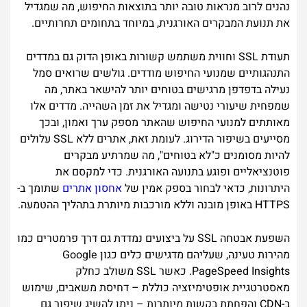
נהנים לרוב מנראות טובה יותר בתוצאות החיפוש, מה שמגדיל
את תנועת המבקרים האורגנית, במיוחד בתחומים תחרותיים.
תעודת SSL וחווית משתמש קשורות באופן הדוק גם במדדים
התנהגותיים שמנועי החיפוש מודדים. גולשים שרואים סמל
נעילה בדפדפן מרגישים בטוחים יותר להישאר באתר, מה
שמפחית שיעורי נטישה ומגדיל את זמן השהייה. מדדים אלו
מאותתים למנועי החיפוש שהאתר מספק ערך ואמון, ובכך
מסייעים בשיפור הדירוג. לעומת זאת, אתרים ללא SSL עלולים
להיות מסומנים כ"לא בטוחים", מה שמרתיע מבקרים
פוטנציאליים ופוגע בתנועה האורגנית. כדי למקסם את
היתרונות, כדאי לבחור בספק אמין של
אחסון אתרים
שתומך ב-
HTTPS באופן מובנה וללא מורכבות מיותרת בתהליך ההטמעה.
השפעת אבטחה SSL על ביצועים נמדדת גם דרך פרמטרים כמו
מהירות טעינה, שעליהם מדגישים כלים כגון Google
PageSpeed Insights. כאשר SSL משולב כחלק
מאסטרטגיית אופטימיזציה כוללת – דחיסת משאבים, שימוש
ב-CDN והפחתת בקשות מיותרות – ניתן להשיג שיפור גם