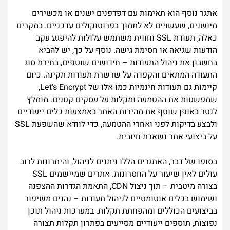
אתגר נוסף הוא תאימות עם דפדפנים ישנים או מכשירים
מיושנים, שעשויים לא לתמוך בפרוטוקולים עדכניים. במקרים
כאלה, תעודת SSL וחווית משתמש עלולות להיפגע עקב
הודעות שגיאה או חסימת גישה. נוסף על כך, יש להביא
בחשבון את ניהול התעודות – חידושים שוטפים, בחירת סוג
התעודה המתאים והקפדה על שרשרת תעודות תקינה. כיום
קיימות גם תעודות חינמיות כמו אלו של Let's Encrypt,
שמפשטות את ההטמעה ומקלות על עסקים קטנים. מומלץ
לנטר באופן שוטף את מהירות האתר באמצעות כלים ייעודיים
ולבצע בדיקות לפני ואחרי ההטמעה, כדי לוודא שהשפעת SSL
על ביצועי אתר נשארת חיובית.
בסופו של דבר, האתגרים הללו ניתנים לניהול, והיתרונות לרוב
עולים לאין שיעור על החסרונות. אתרים שמיישמים SSL
בצורה מיטבית – תוך ניצול CDN, התאמת הגדרות ההצפנה
ושימוש בכלים אוטומטיים לניהול תעודות – נהנים משיפור
בביצועים הכוללים ומהפחתת תקלות. במערכות ניהול תוכן
נפוצות, תוספים ייעודיים מסייעים בפתרון תקלות תצורה