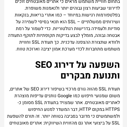
בתחום חוויית משתמש מראים כי אתרים מאובטחים זוכים
לדירוגי שביעות רצון גבוהים יותר ולנאמנות משופרת.
בפלטפורמות רגישות במיוחד – כמו אתרי בריאות, בנקאות
ושירותים ממשלתיים – SSL הוא תנאי בסיסי לשמירה על
סודיות ולעמידה בדרישות רגולטוריות. כדי לשמור על רמת
אבטחה גבוהה, מומלץ לבצע בדיקות תקופתיות לתוקף התעודה
ולוודא שתצורת ההצפנה עדכנית. כך תעודת SSL וחווית
משתמש מתחברות לכדי מערכת אמון יציבה וארוכת טווח.
השפעה על דירוג SEO
ותנועת מבקרים
תעודת SSL מהווה גורם מרכזי בשיפור דירוג SEO של אתרים,
משום שמנועי חיפוש כמו Google נותנים עדיפות מוצהרת
לאתרים מאובטחים. אתר שמצויד בתעודת SSL מסומן כ-
HTTPS במקום HTTP, דבר המשדר למנוע החיפוש
ולמשתמשים כי מדובר בסביבה בטוחה יותר. זה תורם להשפעת
SSL על ביצועי אתר גם מהזווית השיווקית: אתרים מאובטחים