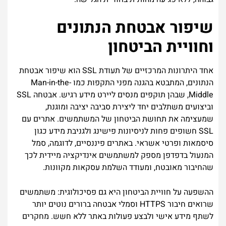
שיפור אבטחת הנתונים
וחוויית הביטחון
אחד היתרונות המרכזיים של תעודת SSL הוא שיפור אבטחת
הנתונים, המתבטא בהגנה מפני התקפות כמו Man-in-the-
Middle, שבהן תוקפים מנסים ליירט מידע רגיש. אבטחה SSL
וביצועים משתלבים יחד ליצירת סביבה יציבה ומוגנת,
שמעצימה את תחושת הביטחון של המשתמשים. אתרים עם
SSL חשופים פחות לניסיונות פישינג ולגניבת מידע כגון
סיסמאות ופרטי אשראי. באתרים פיננסיים, לדוגמה, סמל
המנעול בדפדפן מספק למשתמשים אינדיקציה מיידית לכך
שהחיבור מאובטח, ומעודד השלמת עסקאות מקוונות.
ההשפעה על חוויית הביטחון היא גם פסיכולוגית: משתמשים
שרואים חיבור HTTPS וסמלי אבטחה ברורים נוטים יותר
לשתף מידע אישי ולבצע פעולות באתר ללא חשש. מחקרים