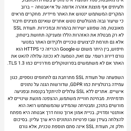
אינו מאובטח, סמל המנעול אינו מופיע בשורת הכתובת,
ולעיתים אף מוצגת אזהרה אדומה על אי-אבטחה – ברוב
המקרים המשתמש ינטוש את האתר מיידית. מחקרים מראים
כי שיעור גבוה מהגולשים נוטש אתרים שאינם מציגים חיבור
מאובטח, מה שפוגע ישירות בהמרות ובמכירות. תעודת SSL
לא רק מבטלת את האזהרות הללו ומעניקה תחושת ביטחון,
אלא גם תורמת לביצועים טכניים ולקידום האתר במנועי
חיפוש, בין היתר משום ש-Google הכריזה כי HTTPS הוא
גורם דירוג רשמי. עם זאת, הטמעה לא נכונה עלולה להאט את
האתר אם לא משתמשים בפרוטוקולים מודרניים כמו TLS 1.3.
השפעתה של תעודת SSL מתרחבת גם לתחומים נוספים, כגון
עמידה ברגולציות כמו GDPR, שדורשות הגנה על נתונים
אישיים. אתרים ללא SSL עלולים להיתקל בקנסות ובפגיעה
תדמיתית. מבחינת חוויית משתמש, ההצפנה מונעת שינויים לא
מורשים בתוכן, ומבטיחה שהמידע שהמשתמש רואה הוא
אותנטי ומדויק. בניית אמון ארוך טווח דרך אבטחה היא מפתח
להצלחה בעידן שבו פרטיות הנתונים היא ערך עליון. בסיכום
חלק זה, תעודת SSL אינה סתם תוספת טכנית, אלא גורם