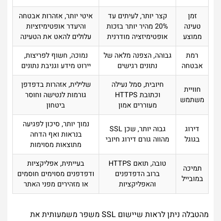
זמן
קצר יותר, לעיתים עד
איטי יותר, אזהרות אבטחה
טעינה
20% מהיר יותר בזכות
והיעדר אופטימיזציות
ממוצע
אופטימיזציה מודרנית
עלולים להאט את הטעינה
רמת
גבוהה, הצפנה מלאה של
נמוכה, חשוף לפריצות,
אבטחה
נתונים רגישים
יירוט מידע וגניבת נתונים
חיובית, סמל נעילה
שלילית, אזהרות בדפדפן
חוויית
וכתובת HTTPS
גורמות לנטישה וחוסר
משתמש
מעוררים אמון
ביטחון
נמוך יותר, סיכון לפגיעה
דירוג
גבוה יותר, שכן SSL
בנראות ואף הדחה
בגוגל
מהווה גורם דירוג חיובי
מתוצאות מסוימות
טובה, תואם HTTPS
בעייתית, אפליקציות
תמיכה
ברוב הדפדפנים
ודפדפנים מסוימים חוסמים
במובייל
והאפליקציות
או מזהירים מפני האתר
מהטבלה ניתן לראות שיישום SSL משפר משמעותית את