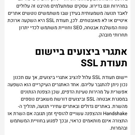
במהירות וגם בדירוג. עסקים שמתעלמים מהיבט זה עלולים
לאבד תנועה משמעותית בעידן שבו משתמשים נוטשים אתרים
איטיים או לא מאובטחים. לכן, תעודת SSL היא השקעה ארוכת
טווח המשלבת אבטחה, SEO וחוויית משתמש לכדי יתרון
תחרותי מובהק.
אתגרי ביצועים ביישום
תעודת SSL
יישום תעודת SSL עלול להציב אתגרי ביצועים, אך עם תכנון
נכון ניתן להתגבר עליהם. אחד האתגרים העיקריים הוא השפעה
אפשרית על מהירות טעינת הדפים, שכן הצפנת הנתונים
במסגרת אבטחה SSL וביצועים דורשת משאבים נוספים
מהשרת. באתרים גדולים ובאתרים עתירי תנועה, תהליך ה-
Handshake וההצפנה עשויים להוסיף זמן תגובה אם השרת או
התצורה אינם מותאמים כראוי, ובכך לפגוע בחוויית המשתמש
ובהמרות.