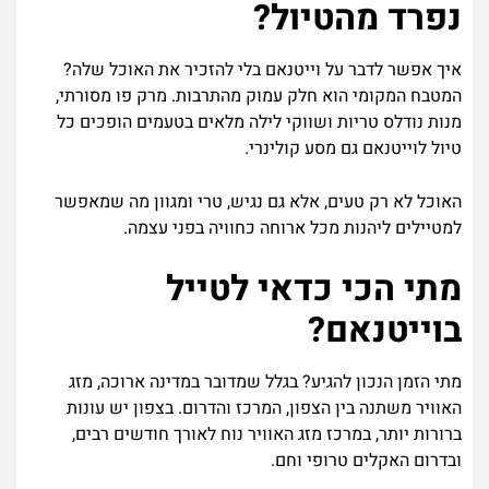
נפרד
מהטיול
?
איך
אפשר
לדבר
על
וייטנאם
בלי
להזכיר
את
האוכל
שלה
?
המטבח
המקומי
הוא
חלק
עמוק
מהתרבות
.
מרק
פו
מסורתי
,
מנות
נודלס
טריות
ושווקי
לילה
מלאים
בטעמים
הופכים
כל
טיול
לוייטנאם
גם
מסע
קולינרי
.
האוכל
לא
רק
טעים
,
אלא
גם
נגיש
,
טרי
ומגוון
מה
שמאפשר
למטיילים
ליהנות
מכל
ארוחה
כחוויה
בפני
עצמה
.
מתי
הכי
כדאי
לטייל
בוייטנאם
?
מתי
הזמן
הנכון
להגיע
?
בגלל
שמדובר
במדינה
ארוכה
,
מזג
האוויר
משתנה
בין
הצפון
,
המרכז
והדרום
.
בצפון
יש
עונות
ברורות
יותר
,
במרכז
מזג
האוויר
נוח
לאורך
חודשים
רבים
,
ובדרום
האקלים
טרופי
וחם
.