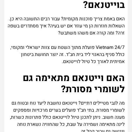
בוייטנאם
?
האם
באמת
צריך
סוכנות
מקומית
?
עבור
רבים
התשובה
היא
כן
.
השאלות
חוזרות
הן
מי
עוזר
אם
יש
בעיה
?
איך
מסתדרים
בשפה
זרה
?
ומה
קורה
אם
משהו
משתבש
?
24/7
Vietnam
פועלת
מתוך
השטח
עם
צוות
ישראלי
ומקומי
,
כולל
סניף
בהאנוי
ליד
בית
חב
"
ד
.
זה
יוצר
תחושת
ביטחון
אמיתית
לאורך
כל
טיול
לוייטנאם
.
האם
וייטנאם
מתאימה
גם
לשומרי
מסורת
?
מה
לגבי
מטיילים
דתיים
?
וייטנאם
נחשבת
ליעד
נוח
ובטוח
גם
לשומרי
מסורת
.
בתי
חב
"
ד
פועלים
בערים
מרכזיות
ומספקים
מענה
חשוב
.
ניתן
לתכנן
טיול
לוייטנאם
כולל
פתרונות
כשרות
,
לינה
מתאימה
ושמירה
על
שבת
,
כל
שהחוויה
נשארת
נוחה
ונגישה
גם
עבור
קהל
זה
.