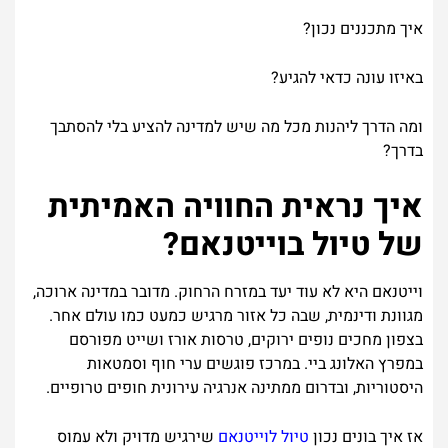
איך
מתכננים
נכון
?
באיזו
עונה
כדאי
להגיע
?
ומה
הדרך
ליהנות
מכל
מה
שיש
למדינה
להציע
בלי
להסתבך
בדרך
?
איך
נראית
החוויה
האמיתית
של
טיול
בוייטנאם
?
וייטנאם היא לא עוד יעד במזרח הרחוק. מדובר במדינה ארוכה,
מגוונת ודינמית, שבה כל אזור מרגיש כמעט כמו עולם אחר.
בצפון מחכים נופים ירוקים, טרסות אורז ושייט מפורסם
במפרץ האלונג ביי. במרכז פוגשים ערי חוף וסמטאות
היסטוריות, ובדרום ממתינה אנרגיה עירונית חופים טרופיים.
אז איך בונים נכון
טיול לוייטנאם
שירגיש מדויק ולא עמוס