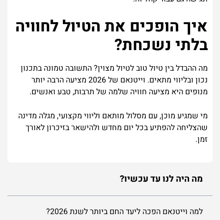
איך
הופכים
את
הטיול
לחוויה
בלתי
נשכחת
?
מה
ההבדל
בין
טיול
טוב
לטיול
מצוין
?
התשובה
טמונה
בתכנון
נכון
ובליווי
מתאים
.
וייטנאם
של
2026
מציעה
הרבה
יותר
מנופים
היא
מציעה
חוויה
שלמה
של
תרבות
,
טבע
ואנשים
.
מי
שמגיע
מוכן
,
עם
מסלול
מותאם
וליווי
מקצועי
,
מגלה
מדינה
שהצליחה
להפתיע
בכל
יום
מחדש
ולהישאר
בזיכרון
לאורך
זמן
.
מה היה לנו עד עכשיו?
למה וייטנאם הפכה ליעד החם ביותר לשנת 2026?