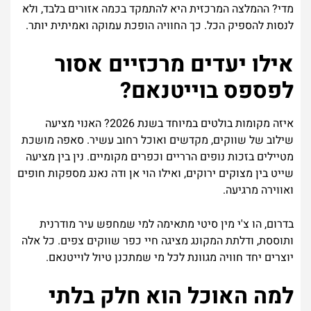
מדי? ההמלצה המרכזית היא להתמקד בכמה אזורים בלבד, ולא
לנסות להספיק הכל. כך החוויה הופכת עמוקה ואמיתית יותר.
אילו
יעדים
מרכזיים
אסור
לפספס
בוייטנאם
?
איזה
מקומות
בולטים
במיוחד
בשנת
2026?
האנוי
מציעה
שילוב
של
שווקים
,
מקדשים
ואוכל
רחוב
עשיר
.
סאפה
מושכת
מטיילים
בזכות
נופים
הרריים
וכפרים
מקומיים
.
נין
בין
מציעה
שייט
בין
מצוקים
ירוקים
,
ואילו
הוי
אן
ודה
נאנג
מספקות
חופים
ואווירה
מרגיעה
.
בדרום
,
הו
צ
'
י
מין
סיטי
מתאימה
למי
שמחפש
עיר
מודרנית
ותוססת
,
ודלתת
המקונג
מציגה
חיי
כפר
שווקים
צפים
.
כל
אלה
יוצרים
יחד
חוויה
מגוונת
לכל
מי
שמתכנן
טיול
לוייטנאם
.
למה
האוכל
הוא
חלק
בלתי