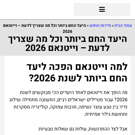
עמוד הבית
»
תיירות ונופש
»
היעד החם ביותר וכל מה שצריך לדעת – וייטנאם
2026
היעד החם ביותר וכל מה שצריך
לדעת – וייטנאם 2026
למה
וייטנאם
הפכה
ליעד
החם
ביותר
לשנת
2026?
מה
הופך
את
וייטנאם
לאחד
היעדים
הכי
מבוקשים
לשנת
2026?
עבור
מטיילים
ישראלים
רבים
,
התשובה
מתחילה
שילוב
נדיר
בין
טבע
עוצר
נשימה
,
תרבות
עמוקה
,
קולינריה
מסקרנת
ותחושת
גילוי
אמיתית
.
אבל
לצד
ההתרגשות
,
עולות
גם
שאלות
טבעיות
: