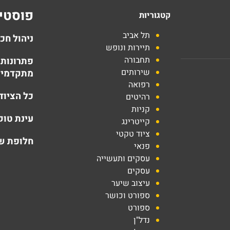
פוסטים
קטגוריות
תל אביב
ניהול חכ
תיירות ונופש
תחבורה
פתרונות 
שירותים
מתקדמים
רפואה
כל הציוד
רהיטים
קניות
עינת טוק
קייטרינג
ציוד טקטי
חלופת שק
פנאי
עסקים ותעשייה
עסקים
עיצוב שיער
ספורט וכושר
ספורט
נדל"ן